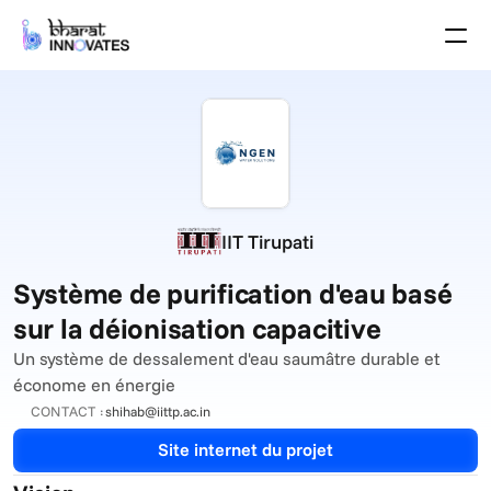
Agenda
Speakers
Thèmes
Startups
Le monde universitaire
Partenaires de Croissance
Programme des pitchs
IIT Tirupati
Lieu de l'événement
Plan du site
Système de purification d'eau basé 
Brochure
sur la déionisation capacitive
Un système de dessalement d'eau saumâtre durable et 
Événements passés
économe en énergie
À propos
CONTACT :
shihab@iittp.ac.in
Select Language
French (France)
Site internet du projet