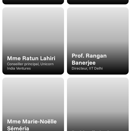
Conférencier
Intervenant
Prof. Rangan 
Mme Ratun Lahiri
Banerjee
Conseiller principal, Unicorn 
India Ventures
Directeur, IIT Delhi
Intervenant
Intervenant
Mme Marie-Noëlle 
Séméria