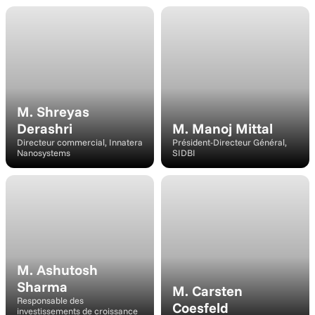
Conférencier
Conférencier
M. Shreyas 
Derashri
M. Manoj Mittal
Directeur commercial, Innatera 
Président-Directeur Général, 
Nanosystems
SIDBI
Modérateur
Intervenant
M. Ashutosh 
Sharma
M. Carsten 
Responsable des 
Coesfeld
investissements de croissance 