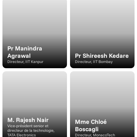
Haut-parleur
Haut-parleur
Pr Manindra 
Agrawal
Pr Shireesh Kedare
Directeur, IIT Kanpur
Directeur, IIT Bombay
Intervenant
Haut-parleur
M. Rajesh Nair
Mme Chloé 
Vice-président senior et 
Boscagli
directeur de la technologie, 
TATA Electronics
Directeur, MonacoTech