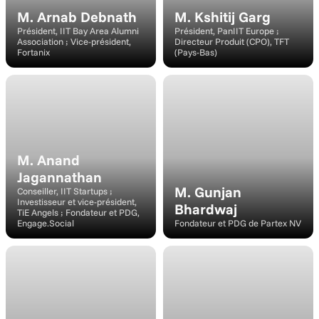
M. Arnab Debnath
M. Kshitij Garg
Président, IIT Bay Area Alumni 
Président, PanIIT Europe ; 
Association ; Vice-président, 
Directeur Produit (CPO), TFT 
Fortanix
(Pays-Bas)
Intervenant
Intervenant
M. Anand 
Jagannathan
M. Gunjan 
Conseiller, IIT Startups ; 
Investisseur et vice-président, 
Bhardwaj
TiE Angels ; Fondateur et PDG, 
Engage.Social
Fondateur et PDG de Partex NV
Intervenant
Intervenant