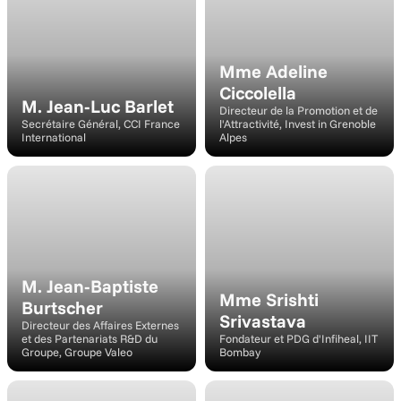
Mme Adeline 
Ciccolella
M. Jean-Luc Barlet
Directeur de la Promotion et de 
Secrétaire Général, CCI France 
l'Attractivité, Invest in Grenoble 
International
Alpes
Intervenant
Moderato
M. Jean-Baptiste 
Mme Srishti 
Burtscher
Srivastava
Directeur des Affaires Externes 
et des Partenariats R&D du 
Fondateur et PDG d'Infiheal, IIT 
Groupe, Groupe Valeo
Bombay