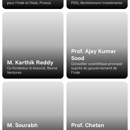
pour l'Inde et l'Asie, Prosus
PDG, Bertelsmann Investments
https://assets.k1k.uk/bharat-innovates/speakers/carsten-coesfeld.jpg
Haut-parleur
Prof. Ajay Kumar 
Sood
M. Karthik Reddy
Conseiller scientifique principal 
Co-fondateur & Associé, Blume 
auprès du gouvernement de 
Ventures
l'Inde
Modérateur
Orateur
M. Sourabh 
Prof. Chetan 