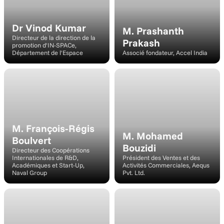
Dr Vinod Kumar
M. Prashanth 
Directeur de la direction de la 
Prakash
promotion d'IN-SPACe, 
Département de l'Espace
Associé fondateur, Accel India
Intervenant
Conférencier
M. François-Régis 
M. Mohamed 
Boulvert
Bouzidi
Directeur des Coopérations 
Internationales de R&D, 
Président des Ventes et des 
Académiques et Start-Up, 
Activités Commerciales, Aequs 
Naval Group
Pvt. Ltd.
Intervenant
Intervenant