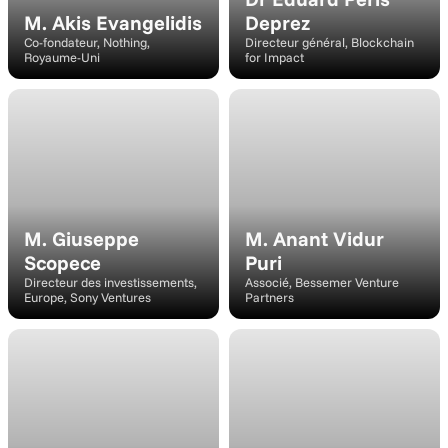
M. Akis Evangelidis
Deprez
Co-fondateur, Nothing, 
Directeur général, Blockchain 
Royaume-Uni
for Impact
Intervenant
Intervenant
M. Giuseppe 
M. Anant Vidur 
Scopece
Puri
Directeur des investissements, 
Associé, Bessemer Venture 
Europe, Sony Ventures
Partners
Intervenant
Modérateur