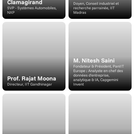
Clamagirand
Doyen, Conseil industriel et 
SVP - Systèmes Automobiles, 
recherche parrainée, IIT 
NXP
Madras
Conférencier
Intervenant
M. Nitesh Saini
Fondateur & Président, PanIIT 
Europe ; Analyste en chef des 
données d'entreprise, 
Prof. Rajat Moona
analytique & IA, Capgemini 
Directeur, IIT Gandhinagar
Invent
Intervenant
Intervenant