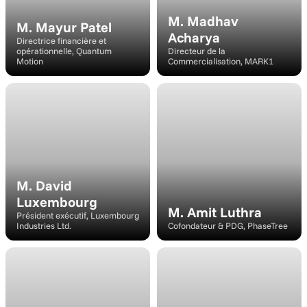
M. Madhav 
M. Mayur Patel
Acharya
Directrice financière et 
opérationnelle, Quantum 
Directeur de la 
Motion
Commercialisation, MARK1
Intervenant
Conférencier/Modérateur
M. David 
Luxembourg
M. Amit Luthra
Président exécutif, Luxembourg 
Industries Ltd.
Cofondateur & PDG, PhaseTree
Intervenant
Intervenant