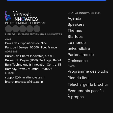
BHARAT INNOVATES 2026
Agenda
INSTITUT NODAL : IIT BOMBAY
Speakers
Thèmes
LIEU DE L'ÉVÉNEMENT BHARAT INNOVATES 
Startups
2026
Le monde 
Palais des Expositions de Nice
Parv. de l'Europe, 06000 Nice, France
universitaire
ADRESSE
Partenaires de 
Bureau de Bharat Innovates, a/s du 
Croissance
Bureau du Doyen (R&D), 2e étage, Rahul 
Bajaj Technology & Innovation Centre, IIT 
PLUS
Bombay, Powai, Mumbai - 400076
Programme des pitchs
E-MAIL
support@bharatinnovates.in
Plan du lieu
bharatinnovates@iitb.ac.in
Télécharger la brochure
Événements passés
À propos