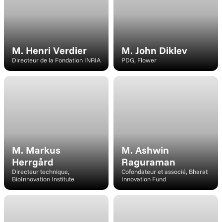
M. Henri Verdier
M. John Diklev
Directeur de la Fondation INRIA
PDG, Flower
Intervenant
Conférencier
M. Markus 
M. Ashwin 
Herrgård
Raguraman
Directeur technique, 
Cofondateur et associé, Bharat 
BioInnovation Institute
Innovation Fund
Intervenant
Intervenant