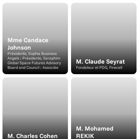
Intervenant
Conférencier
Mme Candace 
Johnson
Présidente, Sophia Business 
Angels ; Présidente, Seraphim 
M. Claude Seyrat
Global Space Futures Advisory 
Board and Council ; Associée
Fondateur et PDG, Firecell
Conférencier
Conférencier
M. Mohamed 
M. Charles Cohen
REKIK