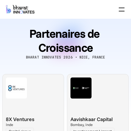
Agenda
Speakers
Partenaires de 
Thèmes
Startups
Le monde universitaire
Croissance
Partenaires de Croissance
Programme des pitchs
BHARAT INNOVATES 2026 • NICE, FRANCE
Lieu de l'événement
Plan du site
Brochure
Événements passés
À propos
Select Language
French (France)
8X Ventures
Aavishkaar Capital
Inde
Bombay, Inde