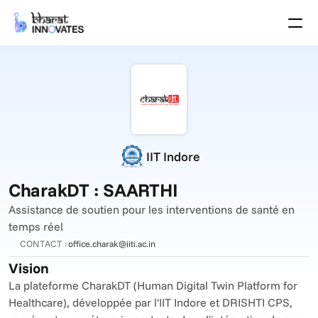
Agenda
Speakers
Thèmes
Startups
Le monde universitaire
Partenaires de Croissance
Programme des pitchs
IIT Indore
Lieu de l'événement
Plan du site
CharakDT : SAARTHI
Brochure
Assistance de soutien pour les interventions de santé en 
temps réel
Événements passés
CONTACT :
office.charak@iiti.ac.in
À propos
Vision
Select Language
French (France)
La plateforme CharakDT (Human Digital Twin Platform for 
Healthcare), développée par l'IIT Indore et DRISHTI CPS, 