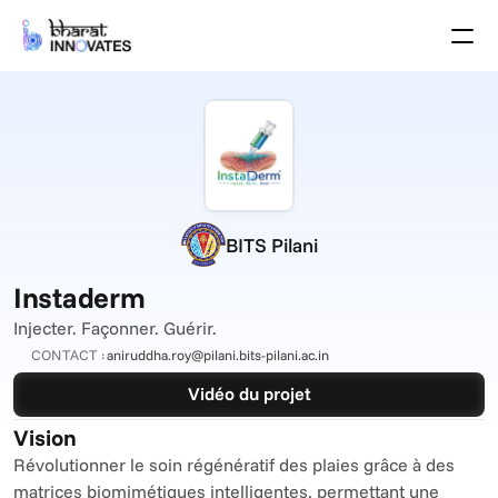
Agenda
Speakers
Thèmes
Startups
Le monde universitaire
Partenaires de Croissance
Programme des pitchs
BITS Pilani
Lieu de l'événement
Plan du site
Instaderm
Brochure
Injecter. Façonner. Guérir.
CONTACT :
aniruddha.roy@pilani.bits-pilani.ac.in
Événements passés
Vidéo du projet
À propos
Vision
Select Language
French (France)
Révolutionner le soin régénératif des plaies grâce à des 
matrices biomimétiques intelligentes, permettant une 