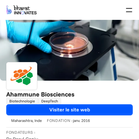
Agenda
Speakers
Thèmes
Startups
Le monde universitaire
Partenaires de Croissance
Programme des pitchs
Lieu de l'événement
Plan du site
Brochure
Ahammune Biosciences
Biotechnologie
DeepTech
Événements passés
Visiter le site web
À propos
FONDATION :
Maharashtra
, Inde
janv. 2016
Select Language
French (France)
FONDATEURS :