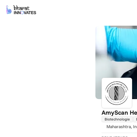
AmyScan He
Biotechnologie
Maharashtra
, I