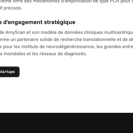
stème offre des mécanismes d'amplification de type PCR pour un
f précoce.
s d'engagement stratégique
 de AmyScan et son modèle de données cliniques multicentrique
mme un partenaire solide de recherche translationnelle et de 
 pour les instituts de neurodégénérescence, les grandes entre
 mondiales et les réseaux de diagnostic.
startups