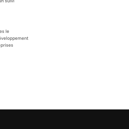
 suivi 
s le 
développement 
prises 