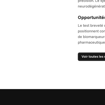
précision. Le sy
neurodégénérati
Opportunité
Le test breveté
positionnent co
de biomarqueurs
pharmaceutiques
Voir toutes les 