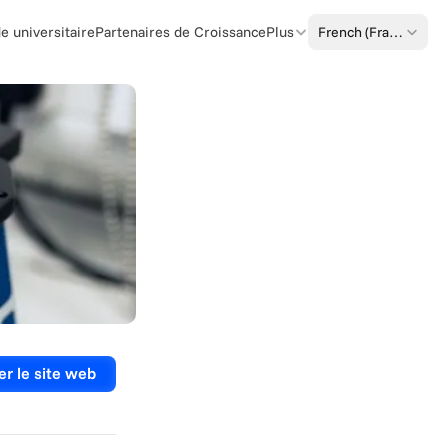
Select Language
French (France)
 universitaire
Partenaires de Croissance
Plus
er le site web