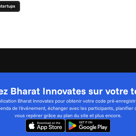
startups
z Bharat Innovates sur votre 
pplication Bharat Innovates pour obtenir votre code pré-enregistr
genda de l'événement, échanger avec les participants, planifier 
vous repérer grâce au plan du site et plus encore.