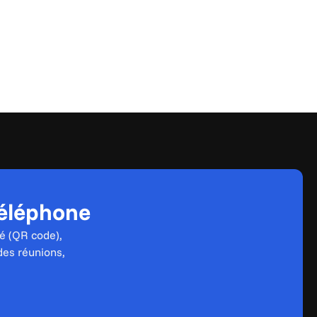
téléphone
é (QR code), 
des réunions, 