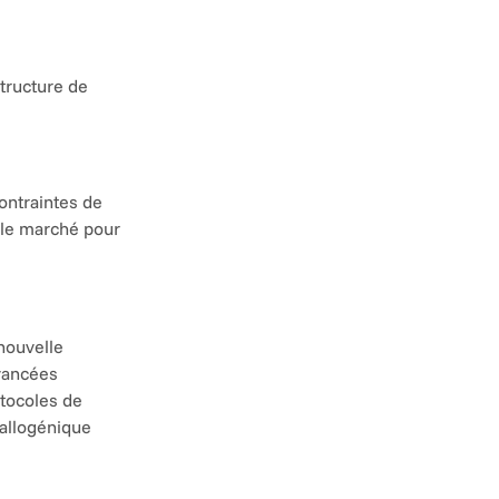
ructure de 
ntraintes de 
 le marché pour 
ouvelle 
vancées 
tocoles de 
allogénique 