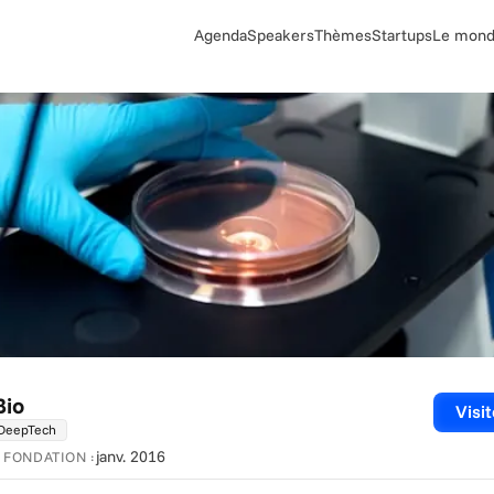
Agenda
Speakers
Thèmes
Startups
Le monde
Bio
Visit
DeepTech
janv. 2016
FONDATION :