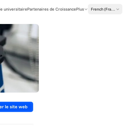
Select Language
French (France)
 universitaire
Partenaires de Croissance
Plus
er le site web