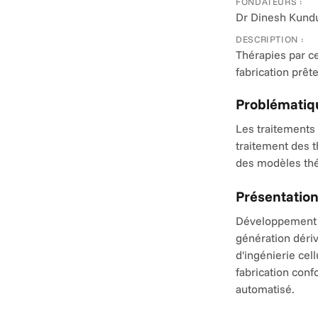
FONDATEURS :
Dr Dinesh Kund
DESCRIPTION :
Thérapies par ce
fabrication prêt
Problématiqu
Les traitements 
traitement des t
des modèles thér
Présentation
Développement et
génération dériv
d'ingénierie cel
fabrication con
automatisé.