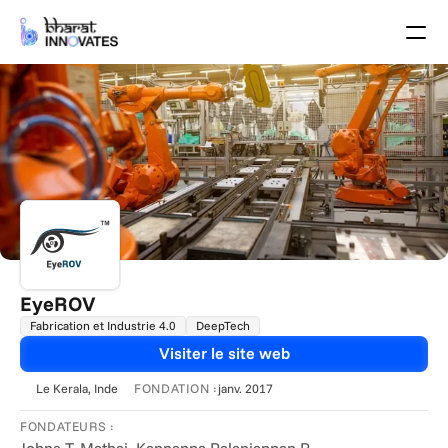
Agenda
Speakers
Thèmes
Startups
Le monde universitaire
Partenaires de Croissance
Programme des pitchs
Lieu de l'événement
Plan du site
Brochure
EyeROV
Fabrication et Industrie 4.0
DeepTech
Événements passés
Visiter le site web
À propos
FONDATION :
Le Kerala
, Inde
janv. 2017
Select Language
French (France)
FONDATEURS :