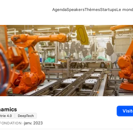
Agenda
Speakers
Thèmes
Startups
Le monde
namics
Visit
trie 4.0
DeepTech
janv. 2023
FONDATION :