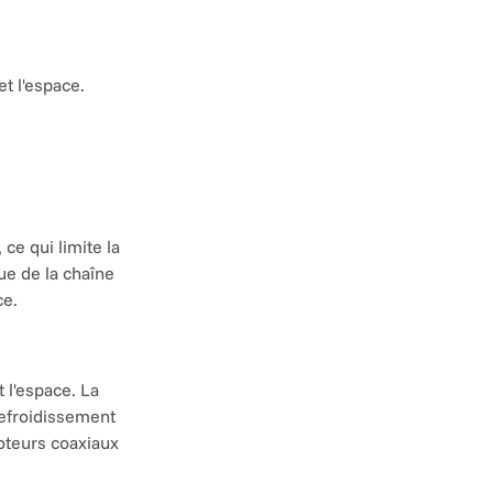
t l'espace.
e qui limite la 
ue de la chaîne 
ce.
l'espace. La 
efroidissement 
oteurs coaxiaux 