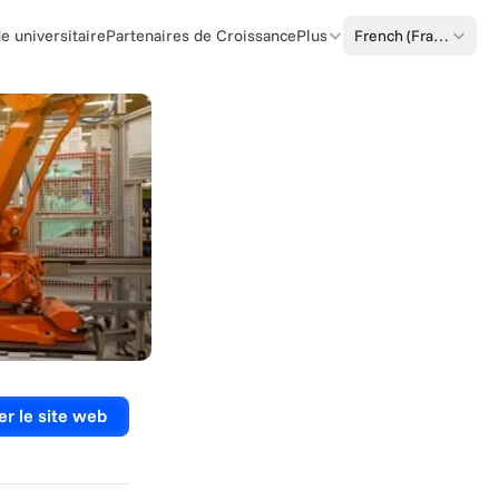
Select Language
French (France)
 universitaire
Partenaires de Croissance
Plus
er le site web