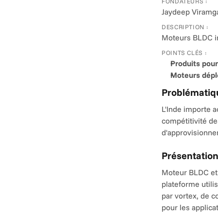
FONDATEURS :
Jaydeep Viramga
DESCRIPTION :
Moteurs BLDC in
POINTS CLÉS :
Produits pour
Moteurs dépl
Problématiqu
L'Inde importe a
compétitivité de
d'approvisionnem
Présentation
Moteur BLDC et s
plateforme util
par vortex, de c
pour les applic