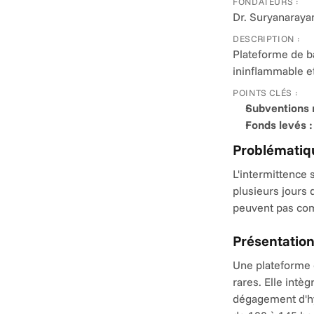
FONDATEURS :
Dr. Suryanaraya
DESCRIPTION :
Plateforme de ba
ininflammable et
POINTS CLÉS :
Subventions 
Fonds levés :
Problématiqu
L'intermittence s
plusieurs jours 
peuvent pas com
Présentation
Une plateforme d
rares. Elle intèg
dégagement d'hyd