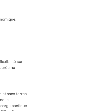
onomique, 
exibilité sur 
durée ne 
 et sans terres 
ne le 
charge continue 