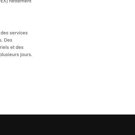
PEX) nettement 
 des services 
. Des 
iels et des 
plusieurs jours.