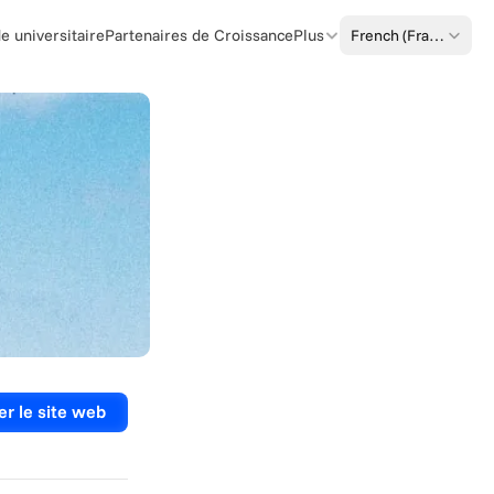
Select Language
French (France)
 universitaire
Partenaires de Croissance
Plus
er le site web