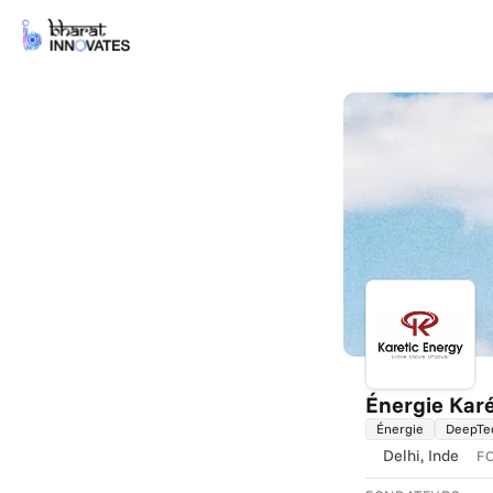
Énergie Kar
Énergie
DeepTe
Delhi
, Inde
F