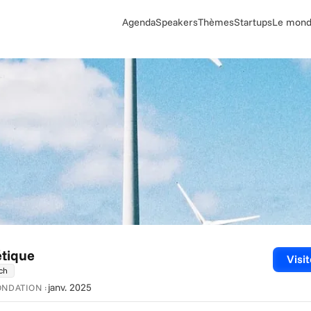
Agenda
Speakers
Thèmes
Startups
Le monde
étique
Visit
ch
janv. 2025
ONDATION :