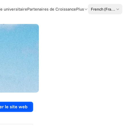
Select Language
French (France)
 universitaire
Partenaires de Croissance
Plus
er le site web