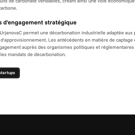
uits de carbonate vendables, créant ainsi une voie économique 
 carbone.
s d'engagement stratégique
UrjanovaC permet une décarbonation industrielle adaptée aux pr
s d'approvisionnement. Les antécédents en matière de captage 
ngagement auprès des organismes politiques et réglementaires 
 les mandats de décarbonation.
startups