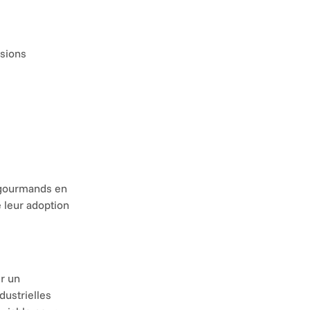
sions 
 gourmands en 
 leur adoption 
r un 
ustrielles 