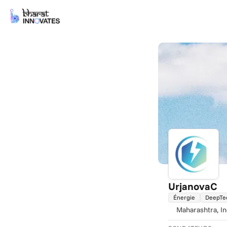
UrjanovaC
Énergie
DeepTe
Maharashtra
, I