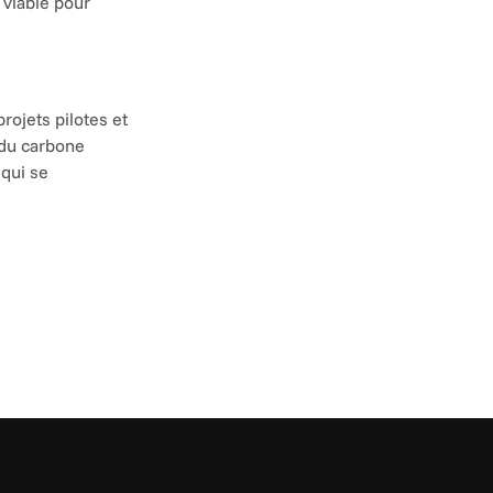
viable pour 
ojets pilotes et 
du carbone 
qui se 