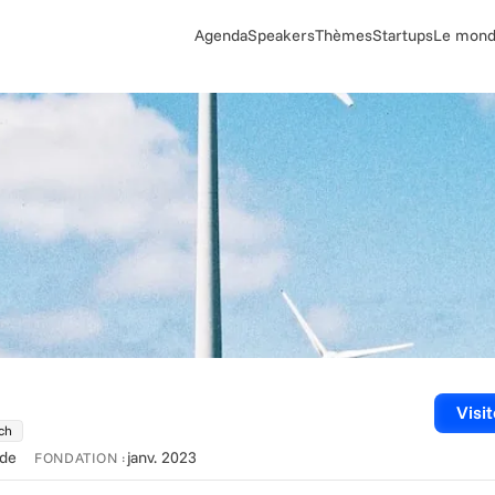
Agenda
Speakers
Thèmes
Startups
Le monde
Visit
ch
nde
janv. 2023
FONDATION :