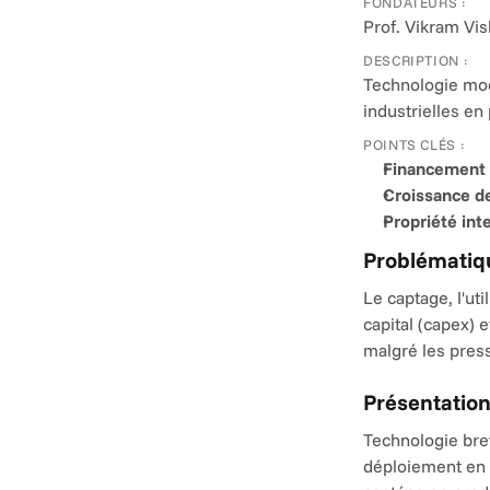
FONDATEURS :
Prof. Vikram Vis
DESCRIPTION :
Technologie modu
industrielles en
POINTS CLÉS :
Financement 
Croissance de
Propriété inte
Problématiqu
Le captage, l'ut
capital (capex) 
malgré les pres
Présentation
Technologie brev
déploiement en r