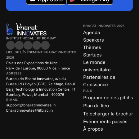
BHARAT INNOVATES 2026
Agenda
INSTITUT NODAL : IIT BOMBAY
Speakers
Thèmes
LIEU DE L'ÉVÉNEMENT BHARAT INNOVATES 
Startups
2026
Le monde 
Palais des Expositions de Nice
Parv. de l'Europe, 06000 Nice, France
universitaire
ADRESSE
Partenaires de 
Bureau de Bharat Innovates, a/s du 
Croissance
Bureau du Doyen (R&D), 2e étage, Rahul 
Bajaj Technology & Innovation Centre, IIT 
PLUS
Bombay, Powai, Mumbai - 400076
Programme des pitchs
E-MAIL
support@bharatinnovates.in
Plan du lieu
bharatinnovates@iitb.ac.in
Télécharger la brochure
Événements passés
À propos