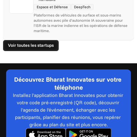
Espace et Défense
DeepTech
Plateformes de véhicules de surface et sous-marins 
autonomes avec pile d'autonomie IA souveraine pour 
l'ISR de la marine indienne et les opérations de défense 
maritime.
Voir toutes les startups
Découvrez Bharat Innovates sur votre 
téléphone
Installez l'application Bharat Innovates pour obtenir 
votre code pré-enregistré (QR code), découvrir 
l'agenda de l'événement, échanger avec les 
participants, planifier des réunions, vous repérer 
grâce au plan du site et plus encore.