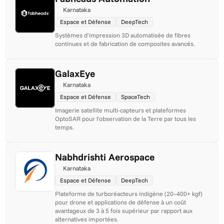
Karnataka
Espace et Défense
DeepTech
Systèmes d'impression 3D automatisée de fibres 
continues et de fabrication de composites avancés.
GalaxEye
Karnataka
Espace et Défense
SpaceTech
Imagerie satellite multi-capteurs et plateformes 
OptoSAR pour l'observation de la Terre par tous les 
temps.
Nabhdrishti Aerospace
Karnataka
Espace et Défense
DeepTech
Plateforme de turboréacteurs indigène (20–400+ kgf) 
pour drone et applications de défense à un coût 
avantageux de 3 à 5 fois supérieur par rapport aux 
alternatives importées.