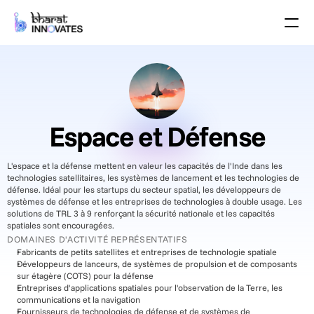
Agenda
Speakers
Thèmes
Startups
Le monde universitaire
Partenaires de Croissance
Espace et Défense
Programme des pitchs
Lieu de l'événement
L'espace et la défense mettent en valeur les capacités de l'Inde dans les 
technologies satellitaires, les systèmes de lancement et les technologies de 
Plan du site
défense. Idéal pour les startups du secteur spatial, les développeurs de 
systèmes de défense et les entreprises de technologies à double usage. Les 
Brochure
solutions de TRL 3 à 9 renforçant la sécurité nationale et les capacités 
spatiales sont encouragées.
Événements passés
DOMAINES D'ACTIVITÉ REPRÉSENTATIFS
Fabricants de petits satellites et entreprises de technologie spatiale
À propos
Développeurs de lanceurs, de systèmes de propulsion et de composants 
Select Language
sur étagère (COTS) pour la défense
French (France)
Entreprises d'applications spatiales pour l'observation de la Terre, les 
communications et la navigation
Fournisseurs de technologies de défense et de systèmes de 