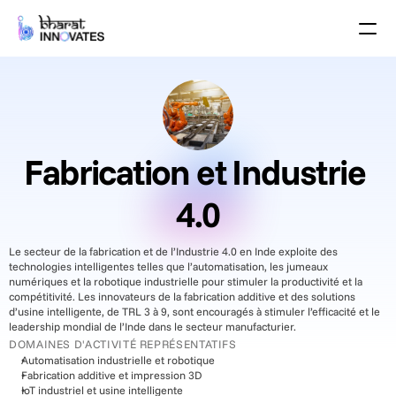
Agenda
Speakers
Thèmes
Startups
Le monde universitaire
Partenaires de Croissance
Fabrication et Industrie 
Programme des pitchs
Lieu de l'événement
4.0
Plan du site
Le secteur de la fabrication et de l’Industrie 4.0 en Inde exploite des 
Brochure
technologies intelligentes telles que l’automatisation, les jumeaux 
numériques et la robotique industrielle pour stimuler la productivité et la 
Événements passés
compétitivité. Les innovateurs de la fabrication additive et des solutions 
d’usine intelligente, de TRL 3 à 9, sont encouragés à stimuler l’efficacité et le 
À propos
leadership mondial de l’Inde dans le secteur manufacturier.
DOMAINES D'ACTIVITÉ REPRÉSENTATIFS
Select Language
French (France)
Automatisation industrielle et robotique
Fabrication additive et impression 3D
IoT industriel et usine intelligente