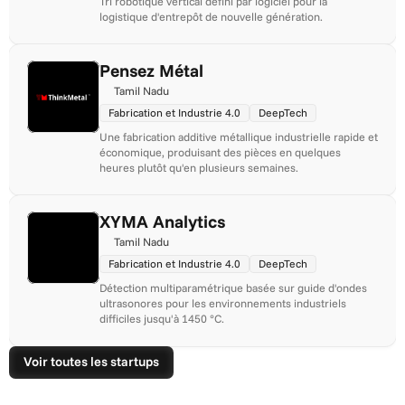
Tri robotique vertical défini par logiciel pour la 
logistique d'entrepôt de nouvelle génération.
Pensez Métal
Tamil Nadu
Fabrication et Industrie 4.0
DeepTech
Une fabrication additive métallique industrielle rapide et 
économique, produisant des pièces en quelques 
heures plutôt qu'en plusieurs semaines.
XYMA Analytics
Tamil Nadu
Fabrication et Industrie 4.0
DeepTech
Détection multiparamétrique basée sur guide d'ondes 
ultrasonores pour les environnements industriels 
difficiles jusqu'à 1450 °C.
Voir toutes les startups